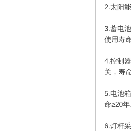
2.
太阳
3.蓄
使用寿命
4.控制
关，寿命
5.电
命≥20
6.灯杆