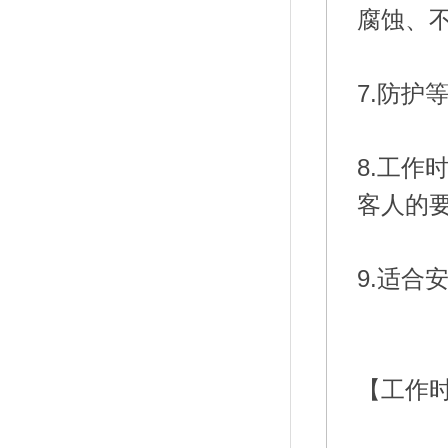
腐蚀、不
7.防护等
8.工作
客人的
【工作