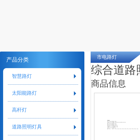
市电路灯
产品分类
综合道路
智慧路灯
商品信息
太阳能路灯
高杆灯
详细参数
型号：sh-05108
表面处理：电镀
光源类型：LED
灯光颜色：白色 黄色 全色 蓝色 暖色 红色 绿色
电压：24V 220V
防护等级：IP65
额定功率：60W
光通量：140lm/w
道路照明灯具
色温：3000-7000
光源效率：140lm/w
功率因数：100
工作温度范围：35-45
日照时间：4-12
平均使用寿命：70000
产品认证：CCC
加工定制：是
重量：100g
外形尺寸：143mm*540mm*35mm 600mm*250mm*80mm 800mm*750mm*400mm 其他