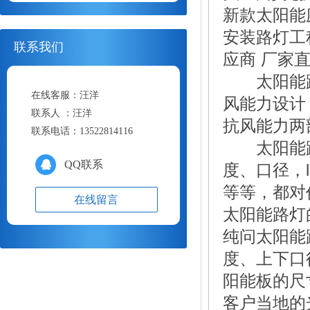
新款太阳能
安装路灯工
联系我们
应商 厂家
太阳能路
在线客服：
汪洋
风能力设计
联系人 ：
汪洋
抗风能力两
联系电话：
13522814116
太阳能路
QQ联系
度、口径，
等等，都对
在线留言
太阳能路灯
纯问太阳能
度、上下口
阳能板的尺
客户当地的