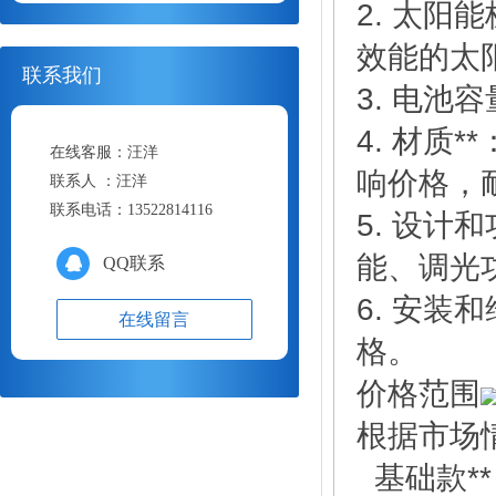
2. 太阳
效能的太
联系我们
3. 电池
4. 材质
在线客服：
汪洋
响价格，
联系人 ：
汪洋
联系电话：
13522814116
5. 设计
能、调光
QQ联系
6. 安装
在线留言
格。
价格范围
根据市场
基础款**