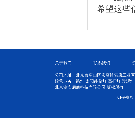
希望这些
关于我们
联系我们
公司地址：北京市房山区窦店镇窦店工业区
经营业务：路灯 太阳能路灯 高杆灯 景观灯
北京森海启航科技有限公司 版权所有
ICP备案号