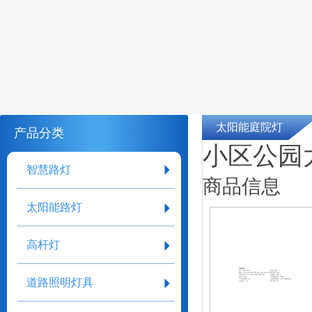
太阳能庭院灯
产品分类
小区公园
智慧路灯
商品信息
太阳能路灯
高杆灯
详细参数
型号：shqh-0069
材质：其他
颜色：白色 全色 暖色 黄色 蓝色 红色 绿色 其他
防护等级：lp65
光源功率：2W 5W 10W 15W 20W 30W
光通量：120lm/w
色温：3000K
平均使用寿命：50000h
道路照明灯具
工作温度范围：36
主要适用范围：小区广场校园公路
产品认证：ccc
加工定制：是