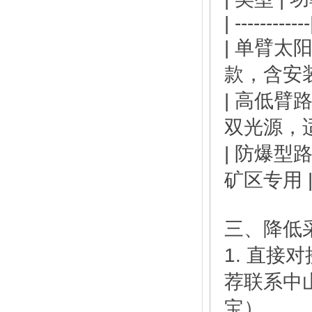
| ------------
| 单臂太阳能
款，含安装
| 高低臂路灯 
双光源，适
| 防爆型路灯 
矿区专用 
三、降低
1. 直接
荐联系中
宝）。