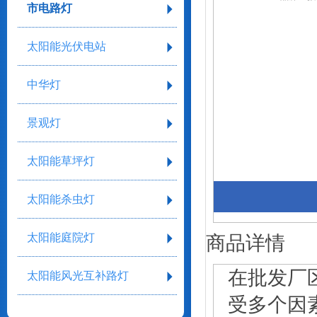
市电路灯
太阳能光伏电站
中华灯
景观灯
太阳能草坪灯
太阳能杀虫灯
太阳能庭院灯
商品详情
在批发厂
太阳能风光互补路灯
受多个因