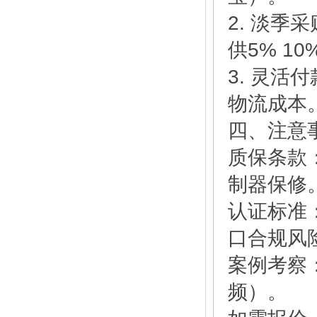
2. 淡季
供5% 1
3. 灵活
物流成本
四、注意
质保条款
制器保修
认证标准：
口合规风
案例考察
频）。