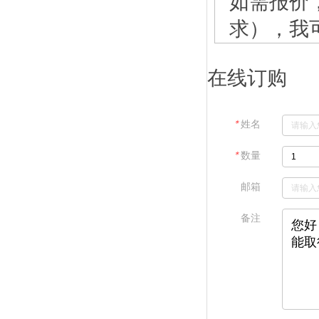
如需报价
求），我
在线订购
＊
姓名
＊
数量
邮箱
备注