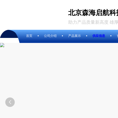
北京森海启航科
助力产品质量新高度 雄
首页
公司介绍
产品展示
供应信息
