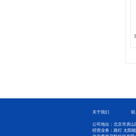
关于我们
联
公司地址：北京市房山
经营业务：路灯 太阳能