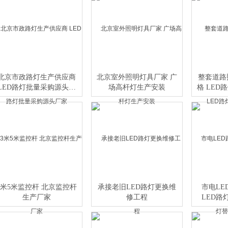
北京市政路灯生产供应商
北京室外照明灯具厂家 广
整套道路
LED路灯批量采购源头厂
场高杆灯生产安装
格 LED
家
3米5米监控杆 北京监控杆
承接老旧LED路灯更换维
市电LE
生产厂家
修工程
LED路