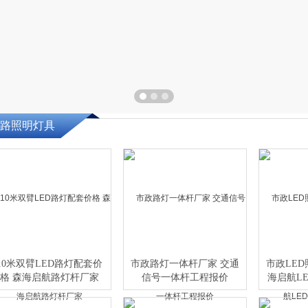
路照明灯具
10米双臂LED路灯配套价
市政路灯一体杆厂家 交通
市政LED
格 森海启航路灯杆厂家
信号一体杆工程报价
海启航L