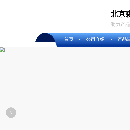
北京
助力产品
首页
公司介绍
产品
