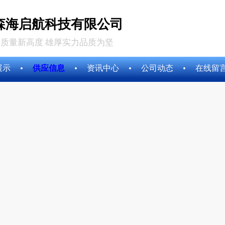
森海启航科技有限公司
质量新高度 雄厚实力品质为坚
展示
供应信息
资讯中心
公司动态
在线留