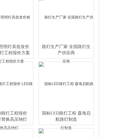
照明灯具批发价
路灯生产厂家 全国路灯生
路灯工程报价方案
产供应商
D路灯工程报价
国标LED路灯工程 森海启
灯替换高压纳灯
航路灯制造