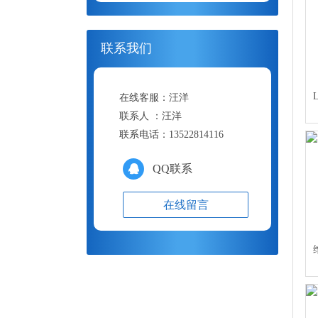
联系我们
在线客服：
汪洋
联系人 ：
汪洋
联系电话：
13522814116
QQ联系
在线留言