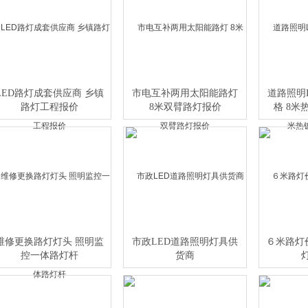
LED路灯成套供应商 乡镇
市电互补两用太阳能路灯
道路照明
路灯工程报价
8米双臂路灯报价
格 8米
维修更换路灯灯头 照明监
市政LED道路照明灯具供
６米路灯
控一体路灯杆
货商