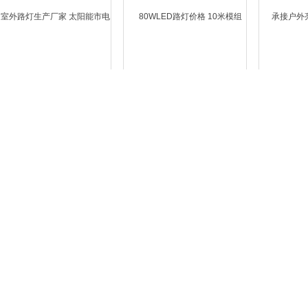
室外路灯生产厂家 太阳能
80WLED路灯价格 10米模
承接户外
市电互补双用路灯
组LED路灯批发
京太阳
每24条/页，共269条
首页
1
2
3
4
系我们
资讯中心
企业荣誉
在线留言
区窦店镇窦店工业区南侧
路灯 高杆灯 景观灯 智慧路灯 太阳能发电