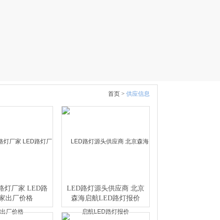
首页 >
供应信息
路灯厂家 LED路
LED路灯源头供应商 北京
家出厂价格
森海启航LED路灯报价