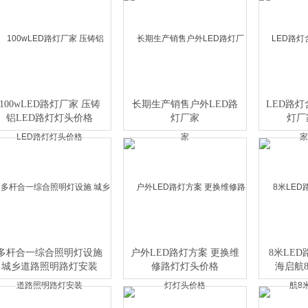
100wLED路灯厂家 压铸
长期生产销售户外LED路
LED路灯
铝LED路灯灯头价格
灯厂家
灯厂
多杆合一综合照明灯设施
户外LED路灯方案 更换维
8米LE
城乡道路照明路灯安装
修路灯灯头价格
海启航