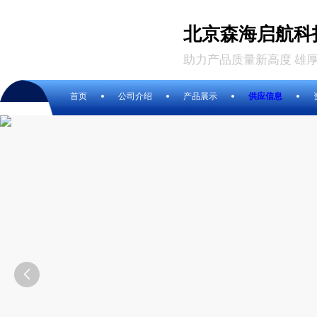
北京森海启航科
助力产品质量新高度 雄
首页
公司介绍
产品展示
供应信息
