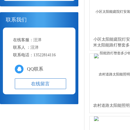
联系我们
小区太阳能庭院灯安装
在线客服：
汪洋
米太阳能路灯整套多
联系人 ：
汪洋
联系电话：
13522814116
QQ联系
在线留言
农村道路太阳能照明