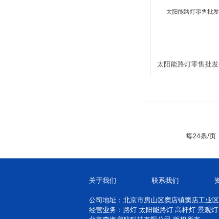
太阳能路灯零售批发
每24条/页
关于我们
联系我们
公司地址：北京市房山区窦店镇窦店工业区
经营业务：路灯 太阳能路灯 高杆灯 景观灯